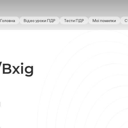
Головна
Відео уроки ПДР
Тести ПДР
Мої помилки
С
Вхід