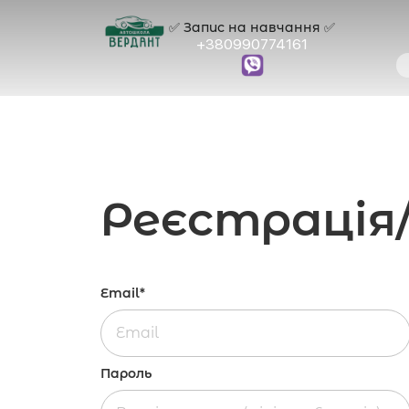
✅ Запис на навчання ✅
+380990774161
Реєстрація/
Email*
Пароль