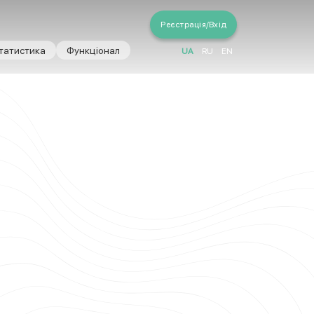
Реєстрація/Вхід
татистика
Функціонал
UA
RU
EN